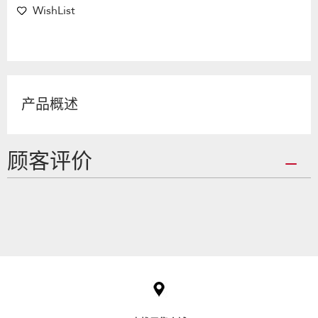
WishList
产品概述
顾客评价
Item
added
to
the
compare
list,
you