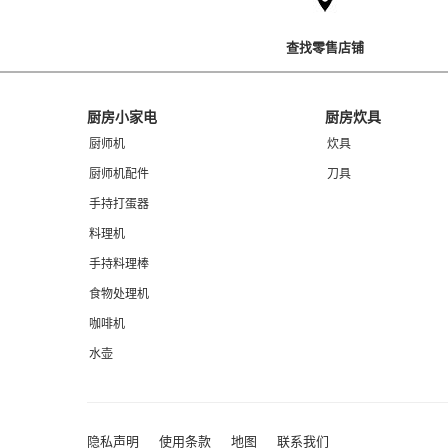
the
compare
list,
查找零售店铺
you
can
find
Footer
it
厨房小家电
厨房炊具
at
厨师机
炊具
the
end
厨师机配件
刀具
of
手持打蛋器
this
page
料理机
手持料理棒
食物处理机
咖啡机
水壶
隐私声明
使用条款
地图
联系我们