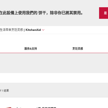
在此設備上使用我們的 饼干，除非你已將其禁用。
是
活带来烹饪灵感 | KitchenAid
服务&支持
烹饪灵感
f
1
结果