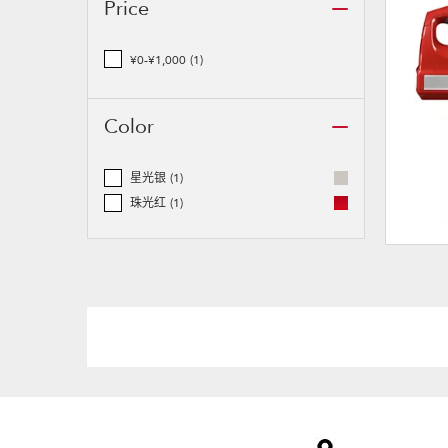
Price
¥0-¥1,000
(1)
Color
星光银
(1)
珠光红
(1)
Item
added
to