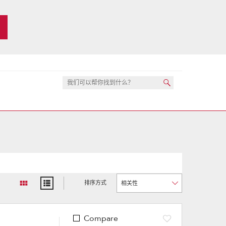
排序方式
Content
Changing
of
the
the
sort
page
by
has
option
been
the
Compare
changed
page