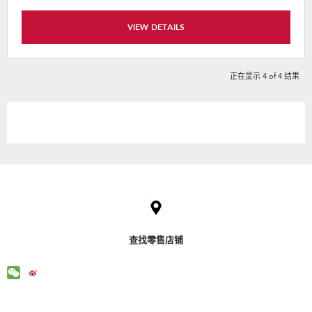
VIEW DETAILS
正在显示
4
of
4
结果
Item
added
to
the
compare
list,
查找零售店铺
you
can
find
it
at
the