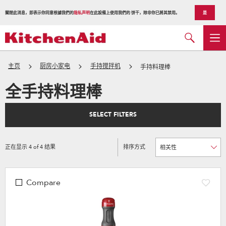
關閉此消息，即表示你同意根據我們的
隐私声明
在此設備上使用我們的 饼干，除非你已將其禁用。
是
主页
厨房小家电
手持搅拌机
手持料理棒
全手持料理棒
SELECT FILTERS
正在显示
4
of
4
结果
排序方式
Content
Changing
of
the
the
sort
page
by
has
option
been
the
Compare
changed
page
will
refresh
updating
the
content