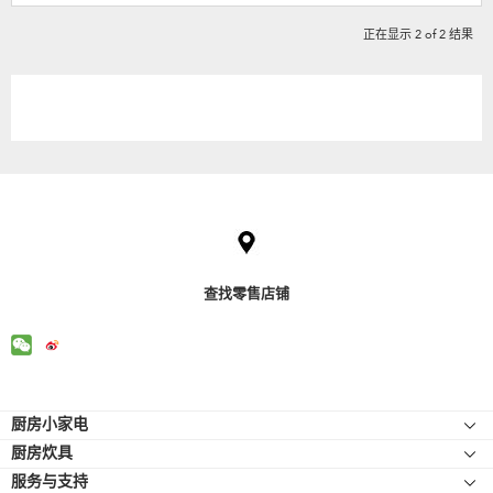
正在显示
2
of
2
结果
Item
added
to
the
compare
list,
查找零售店铺
you
can
find
it
at
the
Footer
end
厨房小家电
of
厨房炊具
厨师机
this
page
服务与支持
炊具
厨师机配件