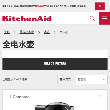
關閉此消息，即表示你同意根據我們的
隐私声明
在此設備上使用我們的 饼干，除非你已將其禁用。
是
主页
厨房小家电
水壶
电水壶
全电水壶
SELECT FILTERS
正在显示
2
of
2
结果
排序方式
Content
Changing
of
the
the
sort
page
by
has
option
been
the
Compare
changed
page
will
refresh
updating
the