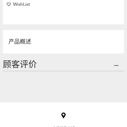
WishList
产品概述
顾客评价
Item
added
to
the
compare
list,
you