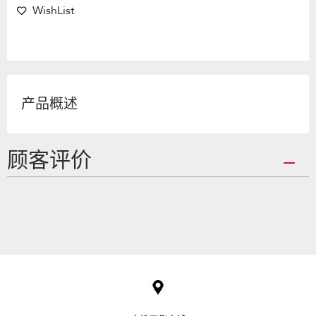
WishList
产品概述
顾客评价
Item
added
to
the
compare
list,
you