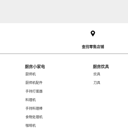
Item
added
to
the
compare
list,
you
查找零售店铺
can
find
it
at
Footer
厨房小家电
厨房炊具
the
end
厨师机
炊具
of
厨师机配件
刀具
this
page
手持打蛋器
料理机
手持料理棒
食物处理机
咖啡机